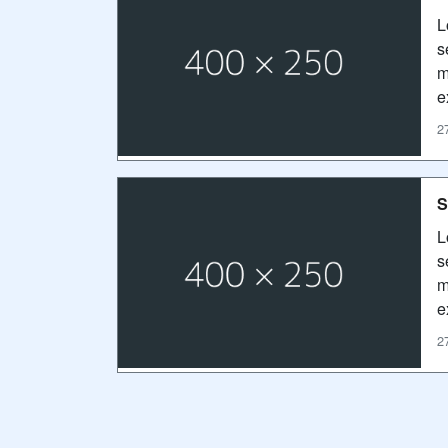
L
s
m
e
2
S
L
s
m
e
2