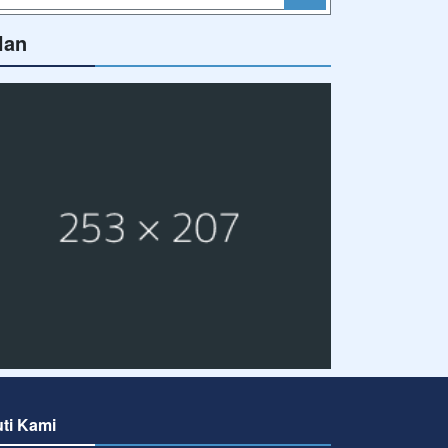
lan
uti Kami