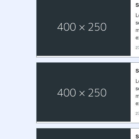
S
L
s
m
e
2
S
L
s
m
e
2
S