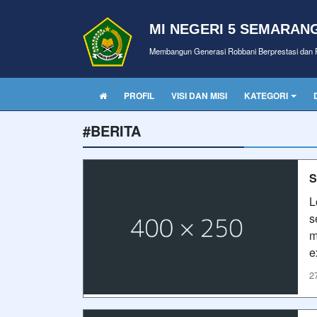
MI NEGERI 5 SEMARAN
Membangun Generasi Robbani Berprestasi dan P
PROFIL
VISI DAN MISI
KATEGORI
#BERITA
S
L
s
m
e
2