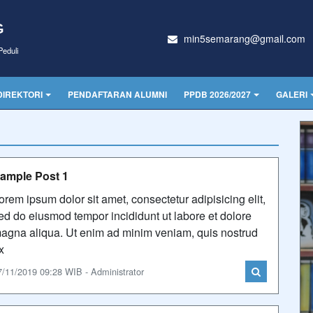
G
min5semarang@gmail.com
eduli
DIREKTORI
PENDAFTARAN ALUMNI
PPDB 2026/2027
GALERI
ample Post 1
orem ipsum dolor sit amet, consectetur adipisicing elit,
ed do eiusmod tempor incididunt ut labore et dolore
agna aliqua. Ut enim ad minim veniam, quis nostrud
x
7/11/2019 09:28 WIB - Administrator