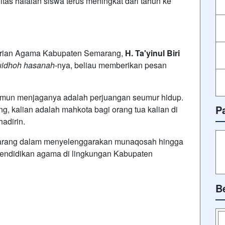
tas hafalan siswa terus meningkat dari tahun ke
nterian Agama Kabupaten Semarang,
H. Ta'yinul Biri
idhoh hasanah
-nya, beliau memberikan pesan
namun menjaganya adalah perjuangan seumur hidup.
P
, kalian adalah mahkota bagi orang tua kalian di
hadirin.
marang dalam menyelenggarakan munaqosah hingga
endidikan agama di lingkungan Kabupaten
B