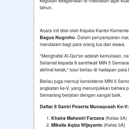
kegiatan keagamaan di madrasah agar kuali
tahun.
Acara inti diisi oleh Kepala Kantor Keme
Bagus Nugroho
. Dalam penyampaian
mau
mendalam bagi para orang tua dan siswa.
"Menghafal Al-Qur'an adalah kemuliaan, 
Selamat kepada 8 santriwati MIN 5 Semarang
akhirat kelak," tutur beliau di hadapan para 
Beliau juga memuji konsistensi MIN 5 Se
angkatan ke-V, yang menunjukkan bahwa p
Semarang berjalan dengan sangat baik.
Daftar 8 Santri Peserta Munaqosah Ke-V:
Khaira Mahestri Farzana
(Kelas 3A)
Mikaila Aqiza Wijayanto
(Kelas 3A)