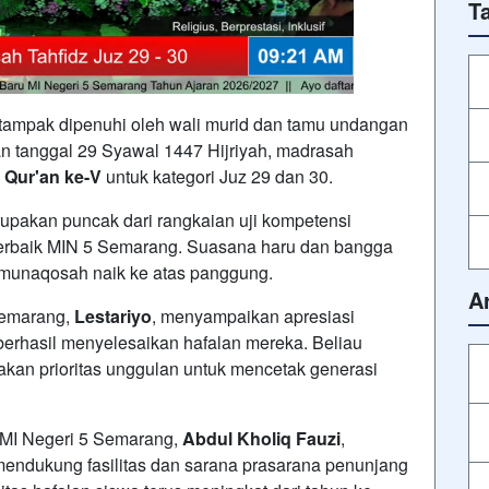
T
ampak dipenuhi oleh wali murid dan tamu undangan
n tanggal 29 Syawal 1447 Hijriyah, madrasah
 Qur'an ke-V
untuk kategori Juz 29 dan 30.
rupakan puncak dari rangkaian uji kompetensi
ti terbaik MIN 5 Semarang. Suasana haru dan bangga
a munaqosah naik ke atas panggung.
A
Semarang,
Lestariyo
, menyampaikan apresiasi
 berhasil menyelesaikan hafalan mereka. Beliau
an prioritas unggulan untuk mencetak generasi
 MI Negeri 5 Semarang,
Abdul Kholiq Fauzi
,
endukung fasilitas dan sarana prasarana penunjang