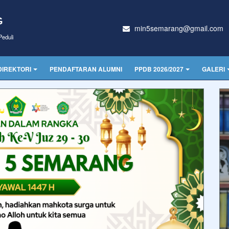
G
min5semarang@gmail.com
eduli
DIREKTORI
PENDAFTARAN ALUMNI
PPDB 2026/2027
GALERI